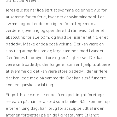
blandt bæreseler.
Jeres ældste har lige lært at svømme og er helt vild for
at komme for en ferie, hvor der er swimmingpool. I en
swimmingpool er der mulighed for at lege med al
verdens sjove ting og spendere tid i timevis. Det er et
absolut hit for alle børn, og hvad der især er et hit, er et
badedyr
. Måske endda også voksne. Det kan være en
sjov ting at mødes om og lege sammen med i vandet.
Der findes badedyr i store og små størrelser. Det kan
være små badedyr, der fungerer som en hjælp til at lære
at svømme og det kan være store badedyr, der er flere
der kan lege med på samme tid. Det kan altså fungere
som en ganske social ting.
Et godt hotelværelse er også en god ting at foretage
research på, når I er afsted som familie. Når i kommer op
efter en lang dag, har i brug for at slappe lidt af inden
aftenen fortsætter på en dejlig restaurant. Et langt