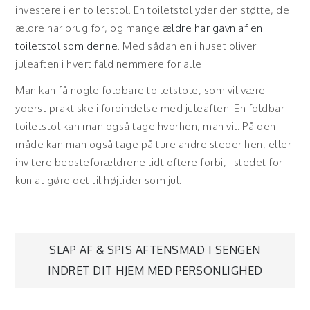
investere i en toiletstol. En toiletstol yder den støtte, de
ældre har brug for, og mange
ældre har gavn af en
toiletstol som denne
. Med sådan en i huset bliver
juleaften i hvert fald nemmere for alle.
Man kan få nogle foldbare toiletstole, som vil være
yderst praktiske i forbindelse med juleaften. En foldbar
toiletstol kan man også tage hvorhen, man vil. På den
måde kan man også tage på ture andre steder hen, eller
invitere bedsteforældrene lidt oftere forbi, i stedet for
kun at gøre det til højtider som jul.
Indlægsnavigation
SLAP AF & SPIS AFTENSMAD I SENGEN
INDRET DIT HJEM MED PERSONLIGHED