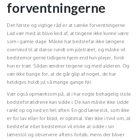
forventningerne
Det første og vigtige råd er at sænke forventningerne.
Lad vær med at blive ked af, at tingene ikke kunne være
som i gamle dage. Måske har bedstefar ikke længere
overskud til at danse rundt om juletræet, og måske vil
bedstemor gerne tidligere hjem end hun plejer, fordi
hun er træt. Sådan ændrer tingene sig med alderen. Og
vær ikke bange for, at de går glip af noget, de har
heldigvis holdt jul så mange gange før.
Vær også opmærksom på, at i har nogle behagelig stole
bedsteforældrene kan sidde i. De kan måske ikke sidde
rankt op og ned en hel aften. En god lænestol, som ikke
er for lav eller for blød, er optimal. Vær ikke i tvivl om, at
bedstefar eller bedstemor vil elske at sidde i sin
lænestol og observere aftens forløb, mens der bliver