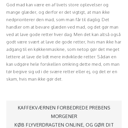
God mad kan være en af livets store oplevelser og
mange glæder, og derfor er det vigtigt, at man ikke
nedprioriterer den mad, som man får til daglig. Det
handler om at bevare glæden ved mad, og det gør man
ved at lave gode retter hver dag. Men det kan altså også
godt være svært at lave de gode retter, hvis man ikke har
adgang til en køkkenmaskine, som netop gør det meget
lettere at lave de lidt mere indviklede retter. Sådan en
kan udgøre hele forskellen omkring dette med, om man
tør begive sig ud i de svære retter eller ej, og det er en
skam, hvis man ikke gør det.
Indlægsnavigation
KAFFEKVÆRNEN FORBEDREDE PREBENS
MORGENER
KØB FLYVERDRAGTEN ONLINE, OG GØR DIT