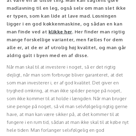
at være en af disse ting. Man kan sagtens gøre
madlavning til en leg, også selv om man slet ikke
er typen, som kan lide at lave mad. Løsningen
ligger i en god køkkenmaskine, og sådan en kan
man finde ved at
klikke her
. Her finder man rigtig
mange forskellige varianter, men fælles for dem
alle er, at de er af utrolig høj kvalitet, og man går
aldrig galt i byen med en af disse.
Når man skal til at investere i noget, så er det rigtig
dejligt, når man som forbruge bliver garanteret, at det
som man investerer i, er af god kvalitet. Det giver en
tryghed omkring, at man ikke spilder penge på noget,
som ikke kommer til at holde i længden. Når man bruger
sine penge på noget, så vil man selvfølgelig rigtig gerne
have, at man kan være sikker på, at det kommer til at
fungere i en rum tid, sådan at man ikke skal til at købe nyt
hele tiden. Man forlanger selvfølgelig en god